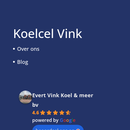
Koelcel Vink
Over ons
Blog
Evert Vink Koel & meer
bv
4.6
powered by
G
o
o
g
l
e