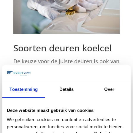
Soorten deuren koelcel
De keuze voor de juiste deuren is ook van
wezenlijk belang. Deuren die vaak
geopend en gesloten worden moeten niet
te zwaar zijn om belasting voor het
Toestemming
Details
Over
personeel te voorkomen. Op locaties met
een beperkte ruimte kan een schuifdeur
Deze website maakt gebruik van cookies
een betere oplossing zijn dan het gebruik
We gebruiken cookies om content en advertenties te
personaliseren, om functies voor social media te bieden
van scharnierdeuren. Bij Koelcel Vink