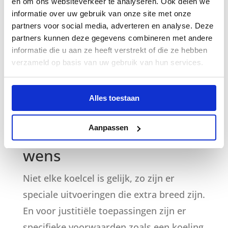
en om ons websiteverkeer te analyseren. Ook delen we
kiezen we in overleg de deuren die het
informatie over uw gebruik van onze site met onze
beste aansluiten bij de specifieke wensen
partners voor social media, adverteren en analyse. Deze
partners kunnen deze gegevens combineren met andere
van de klant. Hierin kunnen we veel
informatie die u aan ze heeft verstrekt of die ze hebben
voorbeelden overleggen van eerdere
verzameld op basis van uw gebruik van hun services.
koelcellen die we hebben geplaatst en
waar vergelijkbare wensen waren als de
Alles toestaan
uwe.
Aanpassen
Koelcel inrichten naar
wens
Niet elke koelcel is gelijk, zo zijn er
speciale uitvoeringen die extra breed zijn.
En voor justitiële toepassingen zijn er
specifieke voorwaarden zoals een koeling