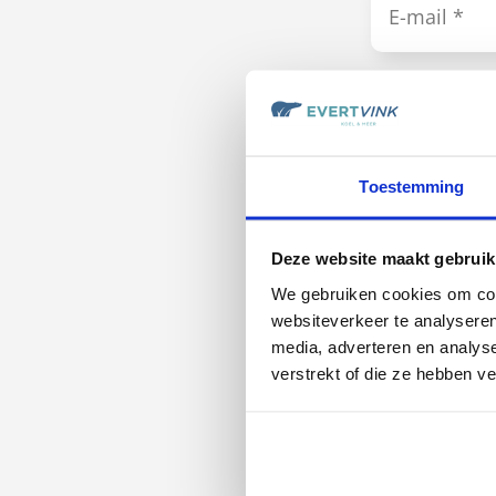
Product *
Koelcel
Vriescel
Toestemming
Deze website maakt gebruik
We gebruiken cookies om cont
websiteverkeer te analyseren
media, adverteren en analys
verstrekt of die ze hebben v