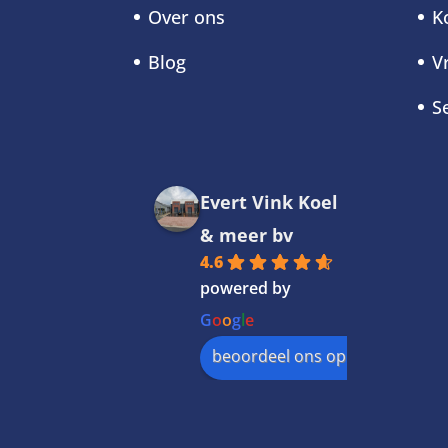
Over ons
K
Blog
V
S
Evert Vink Koel
& meer bv
4.6
powered by
G
o
o
g
l
e
beoordeel ons op