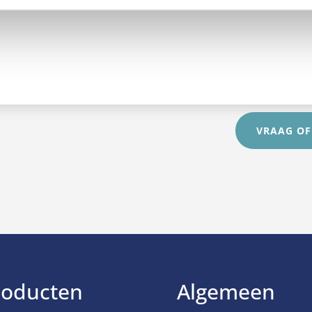
VRAAG OF
roducten
Algemeen