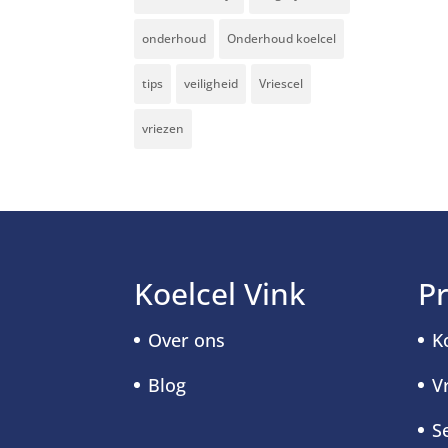
onderhoud
Onderhoud koelcel
tips
veiligheid
Vriescel
vriezen
Koelcel Vink
P
Over ons
K
Blog
V
S