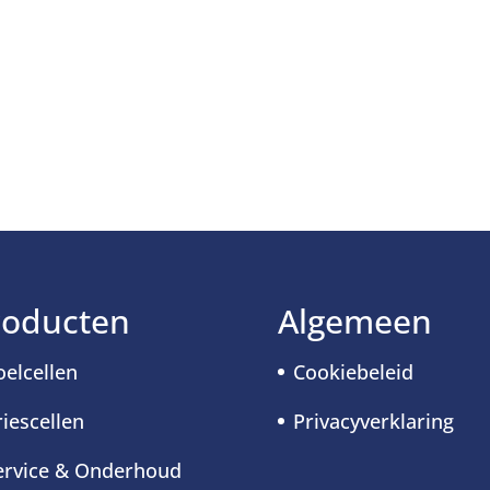
roducten
Algemeen
oelcellen
Cookiebeleid
riescellen
Privacyverklaring
ervice & Onderhoud