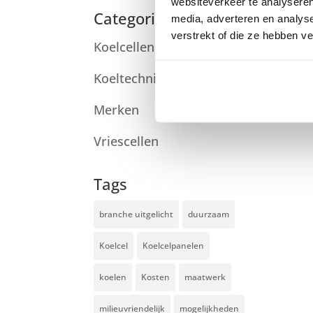
websiteverkeer te analyseren
Categorieën
media, adverteren en analys
verstrekt of die ze hebben v
Koelcellen
Koeltechniek
Merken
Vriescellen
Tags
branche uitgelicht
duurzaam
Koelcel
Koelcelpanelen
koelen
Kosten
maatwerk
milieuvriendelijk
mogelijkheden