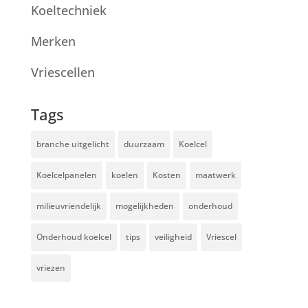
Koeltechniek
Merken
Vriescellen
Tags
branche uitgelicht
duurzaam
Koelcel
Koelcelpanelen
koelen
Kosten
maatwerk
milieuvriendelijk
mogelijkheden
onderhoud
Onderhoud koelcel
tips
veiligheid
Vriescel
vriezen