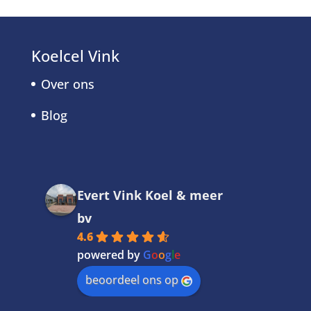
Koelcel Vink
Over ons
Blog
Evert Vink Koel & meer
bv
4.6
powered by
G
o
o
g
l
e
beoordeel ons op