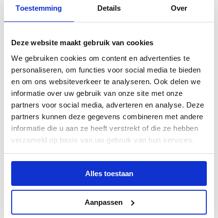
onttrokken. De koele lucht die hieruit
Toestemming
Details
Over
ontstaat wordt vervolgens de koelcel
ingeblazen. De schadelijke CFK’s die
vroeger werden gebruikt, zijn inmiddels
Deze website maakt gebruik van cookies
vervangen door minder schadelijke
We gebruiken cookies om content en advertenties te
chemische stoffen.
personaliseren, om functies voor social media te bieden
en om ons websiteverkeer te analyseren. Ook delen we
Lang plezier van uw
informatie over uw gebruik van onze site met onze
koelcel
partners voor social media, adverteren en analyse. Deze
partners kunnen deze gegevens combineren met andere
Gelukkig hoeven wij tegenwoordig niet
informatie die u aan ze heeft verstrekt of die ze hebben
verzameld op basis van uw gebruik van hun services.
meer te slepen met blokken ijs en zijn wij
enkel afhankelijk van een goed werkende
Alles toestaan
koelcelmotor en elektriciteit. Mocht de
stroom een tijdje uitvallen, dan is er nog
Aanpassen
niks aan de hand. Vanwege de goed